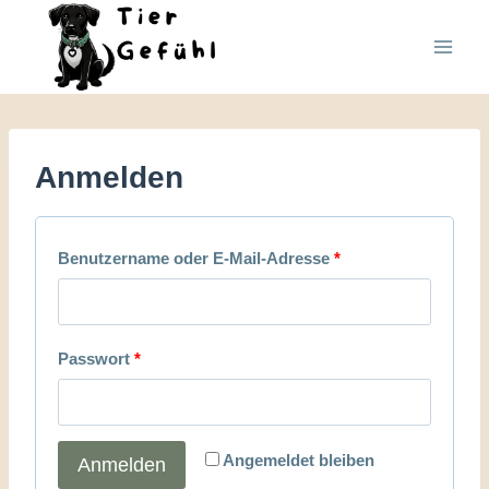
Zum
Inhalt
springen
Anmelden
E
Benutzername oder E-Mail-Adresse
*
r
f
E
Passwort
*
o
r
r
f
d
Angemeldet bleiben
Anmelden
o