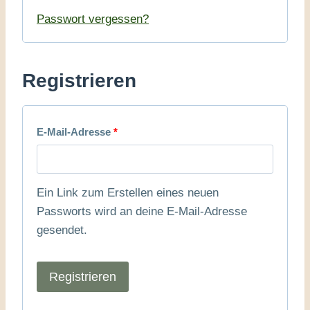
e
r
Passwort vergessen?
r
d
l
e
Registrieren
i
r
c
l
h
E
E-Mail-Adresse
*
i
r
c
f
h
Ein Link zum Erstellen eines neuen
o
Passworts wird an deine E-Mail-Adresse
gesendet.
r
d
Registrieren
e
r